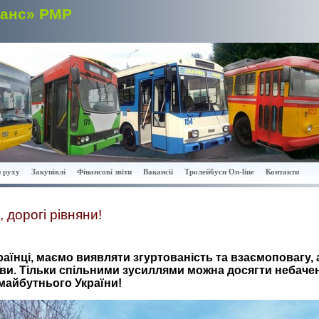
ранс» РМР
 руху
Закупівлі
Фінансові звіти
Вакансії
Тролейбуси On-line
Контакти
 дорогі рівняни!
раїнці, маємо виявляти згуртованість та взаємоповагу,
и. Тільки спільними зусиллями можна досягти небачен
 майбутнього України!