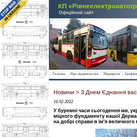
КП «Рівнеелектроавтот
Офіційний сайт
Головна
Про підприємство
Маршрути
Графіки
Новини > З Днем Єднання вас,
16.02.2022
У буремні часи сьогодення ми, ук
міцного фундаменту нашої Держав
на добрі справи в ім'я величного