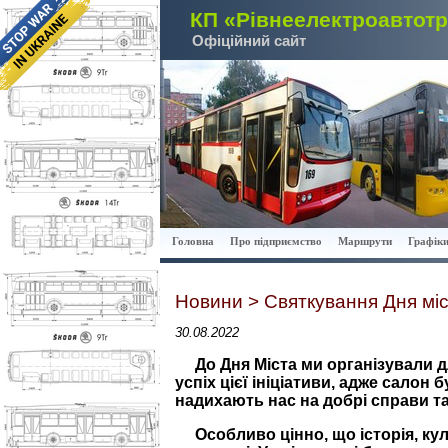
КП «Рівнеелектроавтот
Офіційний сайт
Головна
Про підприємство
Маршрути
Графіки
Новини > Святкування Дня міс
30.08.2022
До Дня Міста ми організували 
успіх цієї ініціативи, адже салон
надихають нас на добрі справи т
Особливо цінно, що історія, ку