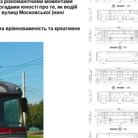
к із різноманітними моментами
гадами юності про те, як водій
 вулиці Московської (нині
на врівноваженість та креативне