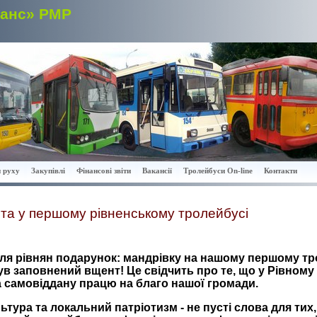
ранс» РМР
 руху
Закупівлі
Фінансові звіти
Вакансії
Тролейбуси On-line
Контакти
та у першому рівненському тролейбусі
для рівнян подарунок: мандрівку на нашому першому тро
 був заповнений вщент! Це свідчить про те, що у Рівному
а самовіддану працю на благо нашої громади.
льтура та локальний патріотизм - не пусті слова для тих