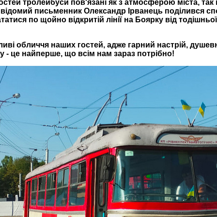
гостей тролейбуси пов'язані як з атмосферою міста, та
 відомий письменник Олександр Ірванець поділився спо
атися по щойно відкритій лінії на Боярку від тодішньої
иві обличчя наших гостей, адже гарний настрій, душев
 - це найперше, що всім нам зараз потрібно!