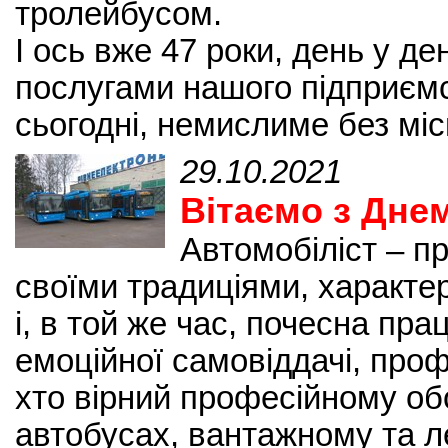
тролейбусом.
І ось вже 47 роки, день у д
послугами нашого підприєм
сьогодні, немислиме без міс
29.10.2021
Вітаємо з Дне
Автомобіліст – пр
своїми традиціями, характе
і, в той же час, почесна пра
емоційної самовіддачі, проф
хто вірний професійному обо
автобусах, вантажному та л