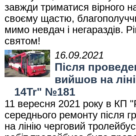
завжди триматися вірного на
своєму щастю, благополуччю
мимо невдач і негараздів. Рі
святом!
16.09.2021
Після проведе
вийшов на лін
14Tr" №181
11 вересня 2021 року в КП 
середнього ремонту після гр
на лінію черговий тролейбу