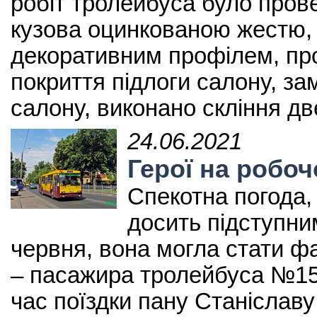
робіт тролейбуса було пров
кузова оцинкованою жестю,
декоративним профілем, про
покриття підлоги салону, за
салону, виконано скління дв
24.06.2021
Герої на робоч
Спекотна погода,
досить підступним
червня, вона могла стати ф
– пасажира тролейбуса №15
час поїздки пану Станіславу 