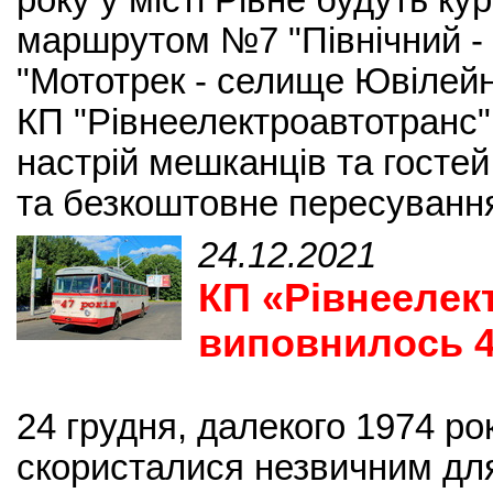
року у місті Рівне будуть ку
маршрутом №7 "Північний -
"Мототрек - селище Ювілейн
КП "Рівнеелектроавтотранс
настрій мешканців та гостей
та безкоштовне пересування 
24.12.2021
КП «Рівнеелек
виповнилось 4
24 грудня, далекого 1974 р
скористалися незвичним для