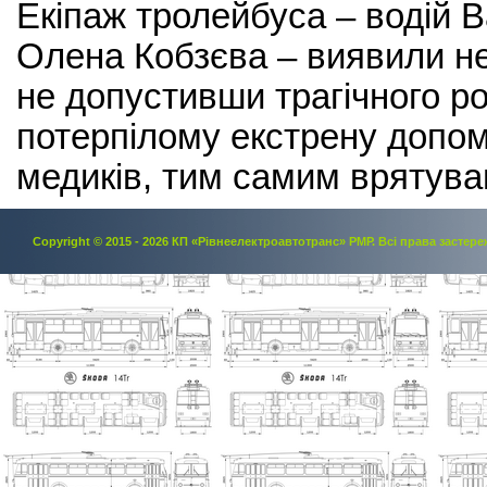
Екіпаж тролейбуса – водій 
Олена Кобзєва – виявили не
не допустивши трагічного ро
потерпілому екстрену допом
медиків, тим самим врятува
Copyright © 2015 - 2026 КП «Рівнеелектроавтотранс» РМР. Всi права застере