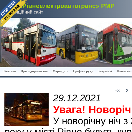
КП «Рівнеелектроавтотранс» РМР
Офіційний сайт
Головна
Про підприємство
Маршрути
Графіки руху
Закупівлі
Фінансові 
<<
2
29.12.2021
Увага! Новоріч
У новорічну ніч з