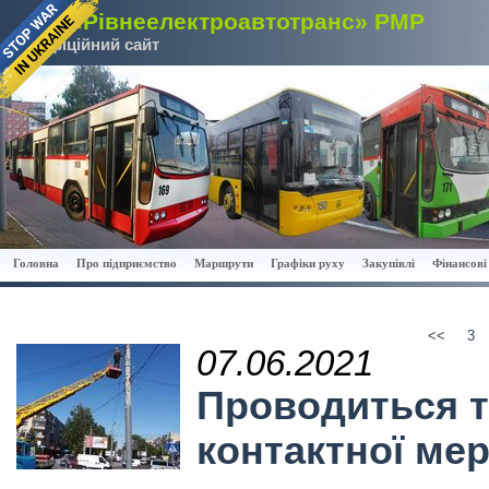
КП «Рівнеелектроавтотранс» РМР
Офіційний сайт
Головна
Про підприємство
Маршрути
Графіки руху
Закупівлі
Фінансові 
<<
3
07.06.2021
Проводиться т
контактної мер