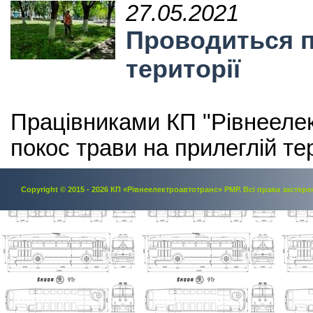
27.05.2021
Проводиться п
території
Працівниками КП "Рівнееле
покос трави на прилеглій тер
Copyright © 2015 - 2026 КП «Рівнеелектроавтотранс» РМР. Всi права застере