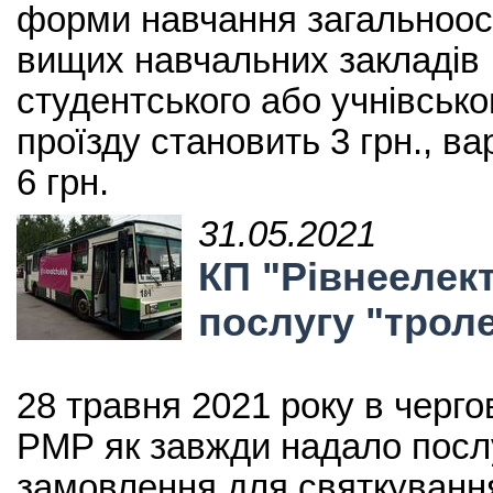
форми навчання загальноосв
вищих навчальних закладів І
студентського або учнівсько
проїзду становить 3 грн., ва
6 грн.
31.05.2021
КП "Рівнеелек
послугу "трол
28 травня 2021 року в черг
РМР як завжди надало посл
замовлення для святкуванн